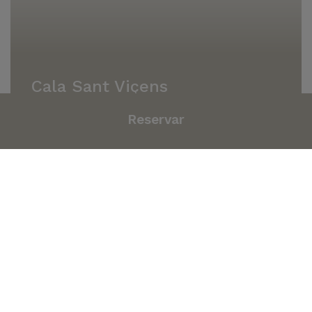
Cala Sant Viçens
Reservar
Apartamentos
Experiencias
Puerto Pollensa
Galería