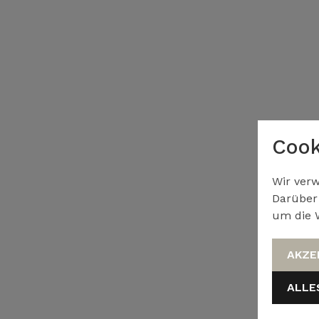
Cook
Wir verw
Darüber 
um die W
AKZE
ALLE