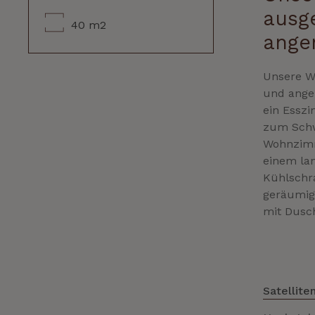
ausge
40 m2
ange
Unsere Wo
und ange
ein Esszi
zum Schw
Wohnzimm
einem lan
Kühlschra
geräumig
mit Dusch
Satellite