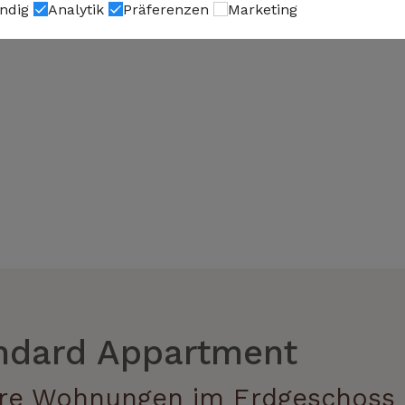
ndig
Analytik
Präferenzen
Marketing
ndard Appartment
re Wohnungen im Erdgeschoss 