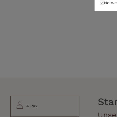
Notwe
Sta
4 Pax
Unse