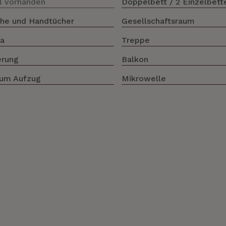
l vorhanden
Doppelbett / 2 Einzelbett
he und Handtücher
Gesellschaftsraum
fa
Treppe
erung
Balkon
um Aufzug
Mikrowelle